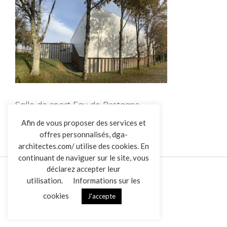
Salle de sport Fay de Bretagne
L’AGENCE
Afin de vous proposer des services et
offres personnalisés, dga-
RÉALISATIONS
architectes.com/ utilise des cookies. En
ACTUALITÉS
continuant de naviguer sur le site, vous
CONTACT
déclarez accepter leur
utilisation.
Informations sur les
cookies
J'accepte
Mentions légales
Données personnelles
|
VENDREDI