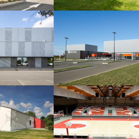
LOISIRS
SPORTS LOISIRS
E SPORT
SALLE POLYVALENT
NTE
ST GERMAIN
INE
DE PRINCAY
LOISIRS
SPORTS LOISIRS
 BASKET
PISCINE
HE SUR
NANTES
N