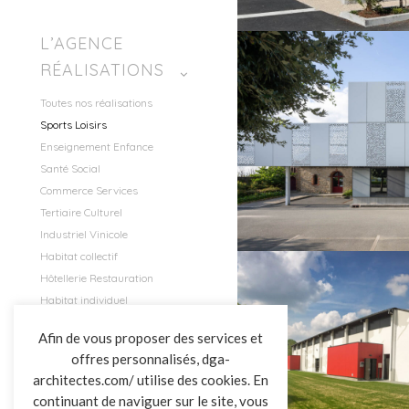
L’AGENCE
RÉALISATIONS
SPORTS 
Toutes nos réalisations
SPORTS LOISIRS
Sports Loisirs
SALLE D
SALLE DE SPORT
Enseignement Enfance
SAI
LES EPESSES
Santé Social
HERM
Commerce Services
Tertiaire Culturel
Industriel Vinicole
Habitat collectif
Hôtellerie Restauration
Habitat individuel
SPORTS LOISIRS
SPORTS 
ACTUALITÉS
Afin de vous proposer des services et
SALLE DE SPORT
SALLE DE
CONTACT
offres personnalisés, dga-
MOUILLERON
LA ROC
architectes.com/ utilise des cookies. En
EN PAREDS
YO
continuant de naviguer sur le site, vous