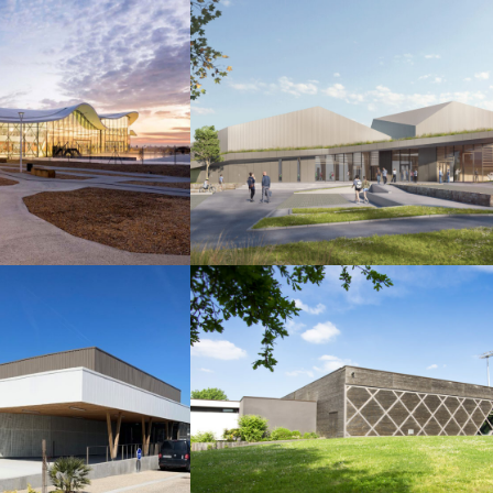
SPORTS LOISIRS
LOISIRS
SALLE DE SPORT
E SPORT
FAY DE
UGES
BRETAGNE
LOISIRS
SPORTS LOISIRS
JO
SALLE DE SPORT
RBIERS
LES HERBIERS