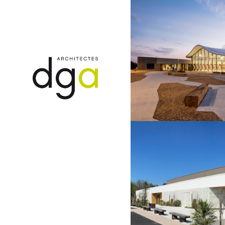
SPORTS LOISIRS
SPORTS 
MPLEXE AQUATIQUE
SALLE D
SAINT HILAIRE
TIFFA
DE RIEZ
SPORTS LOISIRS
SPORTS 
SALLE DE SPORT
DO
L'HERBERGEMENT
LES HE