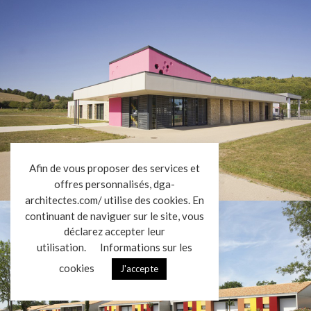
RÉALISATIONS
Toutes nos réalisations
Sports Loisirs
Enseignement Enfance
Santé Social
Commerce Services
Tertiaire Culturel
Industriel Vinicole
Habitat collectif
Hôtellerie Restauration
Afin de vous proposer des services et
Habitat individuel
offres personnalisés, dga-
architectes.com/ utilise des cookies. En
ACTUALITÉS
continuant de naviguer sur le site, vous
CONTACT
déclarez accepter leur
utilisation.
Informations sur les
cookies
J'accepte
Mentions légales
Données personnelles
|
VENDREDI