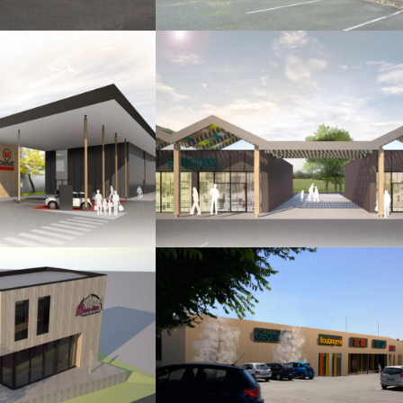
SERVICES
COMMERCE SERVICES
MMERCIALES
CHOCOLATERIE
A
LES HERBIERS
TIERE
SERVICES
COMMERCE SERVICES
 SERVICES
EDEN SPA
A
LES HERBIERS
GNERAIE