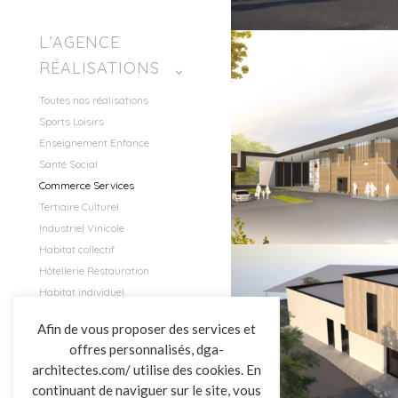
L’AGENCE
RÉALISATIONS
COMMERCE 
Toutes nos réalisations
COMMERCE SERVICES
Sports Loisirs
CELLULES CO
SUPER U
Enseignement Enfance
L
ROSPORDEN
Santé Social
GAUBRE
Commerce Services
Tertiaire Culturel
Industriel Vinicole
Habitat collectif
Hôtellerie Restauration
Habitat individuel
COMMERCE 
ACTUALITÉS
COMMERCE SERVICES
Afin de vous proposer des services et
CENTRE DE
CONTACT
offres personnalisés, dga-
NSTITUT DE BEAUTE
L
architectes.com/ utilise des cookies. En
POUZAUGES
CHATAI
continuant de naviguer sur le site, vous