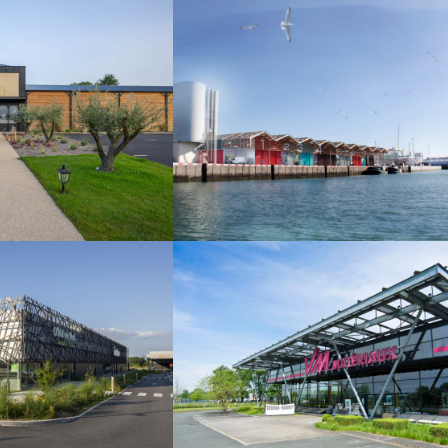
SERVICES
COMMERCE SERVICES
OMER
ZONE D’ACTIVITE
ABLES
BRESSUIRE
ONNE
COMMERCE SERVICES
SERVICES
BÂTIMENTS DE NEGO
ROOM
LA ROCHE SUR
RBIERS
YON