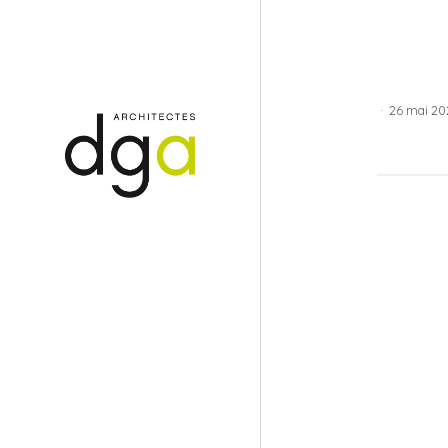
·
26 mai 20