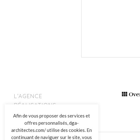
Ove
L’AGENCE
RÉALISATIONS
ACTUALITÉS
Afin de vous proposer des services et
CONTACT
offres personnalisés, dga-
architectes.com/ utilise des cookies. En
continuant de naviguer sur le site, vous