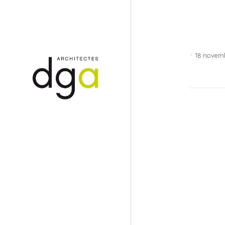
·
18 novem