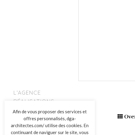
L’AGENCE
RÉALISATIONS
ACTUALITÉS
Afin de vous proposer des services et
Ove
CONTACT
offres personnalisés, dga-
architectes.com/ utilise des cookies. En
continuant de naviguer sur le site, vous