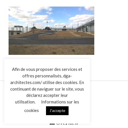
L’AGENCE
Afin de vous proposer des services et
offres personnalisés, dga-
RÉALISATIONS
architectes.com/ utilise des cookies. En
ACTUALITÉS
continuant de naviguer sur le site, vous
CONTACT
déclarez accepter leur
utilisation.
Informations sur les
cookies
J'accepte
Mentions légales
Données personnelles
|
Overview
VENDREDI