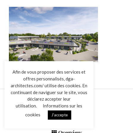
L’AGENCE
Afin de vous proposer des services et
offres personnalisés, dga-
RÉALISATIONS
architectes.com/ utilise des cookies. En
ACTUALITÉS
continuant de naviguer sur le site, vous
CONTACT
déclarez accepter leur
utilisation.
Informations sur les
cookies
J'accepte
Mentions légales
Données personnelles
|
VENDREDI
Overview