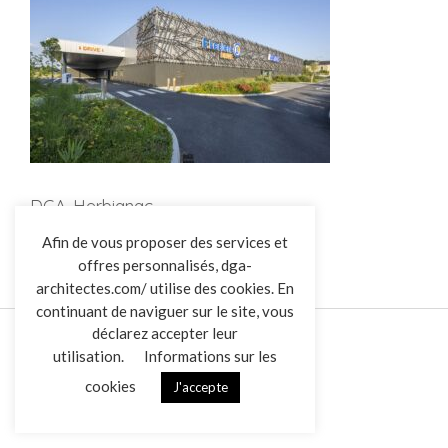
DGA-Herbignac
L’AGENCE
Afin de vous proposer des services et
offres personnalisés, dga-
RÉALISATIONS
architectes.com/ utilise des cookies. En
ACTUALITÉS
continuant de naviguer sur le site, vous
CONTACT
déclarez accepter leur
utilisation.
Informations sur les
cookies
J'accepte
Mentions légales
Données personnelles
|
VENDREDI