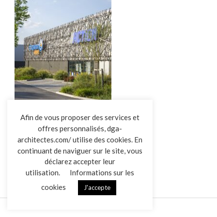
L’AGENCE
Afin de vous proposer des services et
offres personnalisés, dga-
RÉALISATIONS
architectes.com/ utilise des cookies. En
ACTUALITÉS
DGA-Herbignac
continuant de naviguer sur le site, vous
CONTACT
déclarez accepter leur
utilisation.
Informations sur les
cookies
J'accepte
Mentions légales
Données personnelles
|
VENDREDI