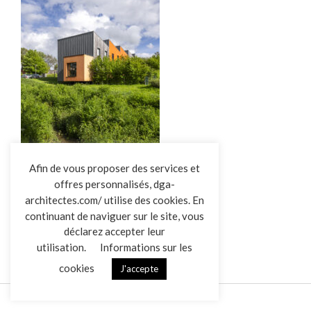
L’AGENCE
Afin de vous proposer des services et
offres personnalisés, dga-
RÉALISATIONS
architectes.com/ utilise des cookies. En
ACTUALITÉS
DGA-La-Pellinière
continuant de naviguer sur le site, vous
CONTACT
déclarez accepter leur
utilisation.
Informations sur les
cookies
J'accepte
Mentions légales
Données personnelles
|
VENDREDI