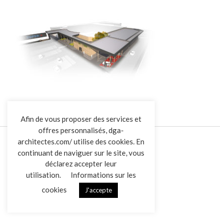
L’AGENCE
Afin de vous proposer des services et
offres personnalisés, dga-
RÉALISATIONS
architectes.com/ utilise des cookies. En
ACTUALITÉS
continuant de naviguer sur le site, vous
CONTACT
déclarez accepter leur
utilisation.
Informations sur les
cookies
J'accepte
Overview
Mentions légales
Données personnelles
|
VENDREDI