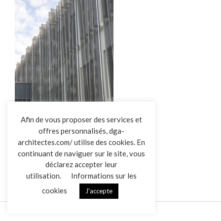
L’AGENCE
Afin de vous proposer des services et
offres personnalisés, dga-
RÉALISATIONS
architectes.com/ utilise des cookies. En
ACTUALITÉS
DGA-Urmet-Group
continuant de naviguer sur le site, vous
CONTACT
déclarez accepter leur
utilisation.
Informations sur les
cookies
J'accepte
Mentions légales
Données personnelles
|
VENDREDI