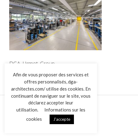
DGA-Urmet-Group
L’AGENCE
Afin de vous proposer des services et
offres personnalisés, dga-
RÉALISATIONS
architectes.com/ utilise des cookies. En
ACTUALITÉS
continuant de naviguer sur le site, vous
CONTACT
déclarez accepter leur
utilisation.
Informations sur les
cookies
J'accepte
Mentions légales
Données personnelles
|
VENDREDI