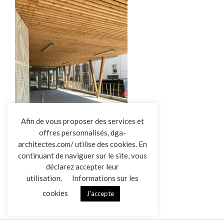
L’AGENCE
Afin de vous proposer des services et
offres personnalisés, dga-
RÉALISATIONS
architectes.com/ utilise des cookies. En
ACTUALITÉS
continuant de naviguer sur le site, vous
CONTACT
déclarez accepter leur
Salle de sport L’Herbergement
utilisation.
Informations sur les
cookies
J'accepte
Mentions légales
Données personnelles
|
VENDREDI