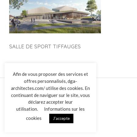
SALLE DE SPORT TIFFAUGES
L’AGENCE
Afin de vous proposer des services et
offres personnalisés, dga-
RÉALISATIONS
architectes.com/ utilise des cookies. En
ACTUALITÉS
continuant de naviguer sur le site, vous
CONTACT
déclarez accepter leur
utilisation.
Informations sur les
cookies
J'accepte
Overview
Mentions légales
Données personnelles
|
VENDREDI