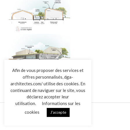
L’AGENCE
Afin de vous proposer des services et
offres personnalisés, dga-
RÉALISATIONS
architectes.com/ utilise des cookies. En
ACTUALITÉS
continuant de naviguer sur le site, vous
CONTACT
déclarez accepter leur
utilisation.
Informations sur les
cookies
J'accepte
Mentions légales
Données personnelles
|
VENDREDI