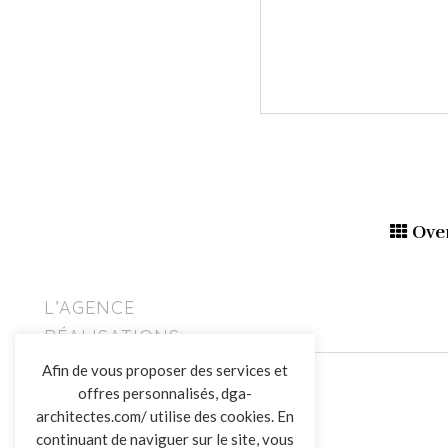
Ove
L’AGENCE
RÉALISATIONS
ACTUALITÉS
Afin de vous proposer des services et
CONTACT
offres personnalisés, dga-
architectes.com/ utilise des cookies. En
continuant de naviguer sur le site, vous