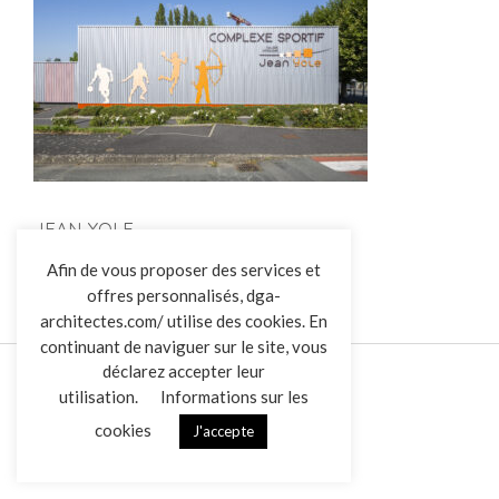
JEAN YOLE
L’AGENCE
Afin de vous proposer des services et
offres personnalisés, dga-
RÉALISATIONS
architectes.com/ utilise des cookies. En
ACTUALITÉS
continuant de naviguer sur le site, vous
CONTACT
déclarez accepter leur
utilisation.
Informations sur les
cookies
J'accepte
Mentions légales
Données personnelles
|
VENDREDI