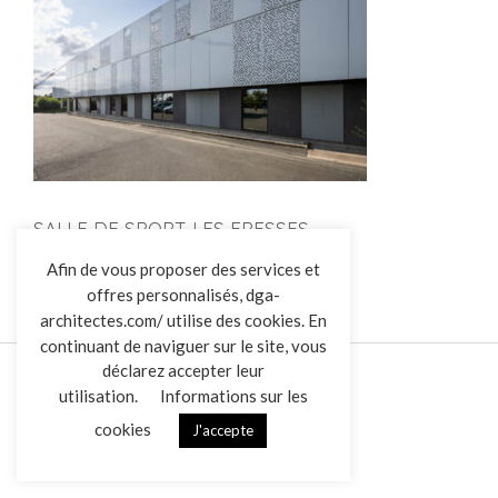
SALLE DE SPORT LES EPESSES
L’AGENCE
Afin de vous proposer des services et
offres personnalisés, dga-
RÉALISATIONS
architectes.com/ utilise des cookies. En
ACTUALITÉS
continuant de naviguer sur le site, vous
CONTACT
déclarez accepter leur
utilisation.
Informations sur les
cookies
J'accepte
Mentions légales
Données personnelles
|
VENDREDI