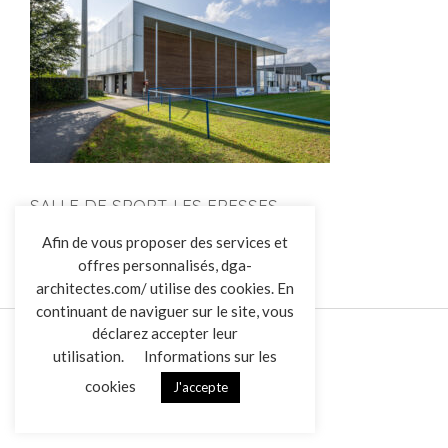
SALLE DE SPORT LES EPESSES
L’AGENCE
Afin de vous proposer des services et
offres personnalisés, dga-
RÉALISATIONS
architectes.com/ utilise des cookies. En
ACTUALITÉS
continuant de naviguer sur le site, vous
CONTACT
déclarez accepter leur
utilisation.
Informations sur les
cookies
J'accepte
Mentions légales
Données personnelles
|
VENDREDI