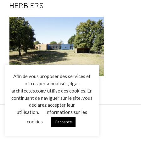
HERBIERS
L’AGENCE
Afin de vous proposer des services et
offres personnalisés, dga-
RÉALISATIONS
architectes.com/ utilise des cookies. En
ACTUALITÉS
continuant de naviguer sur le site, vous
CONTACT
déclarez accepter leur
utilisation.
Informations sur les
cookies
J'accepte
Mentions légales
Données personnelles
|
VENDREDI