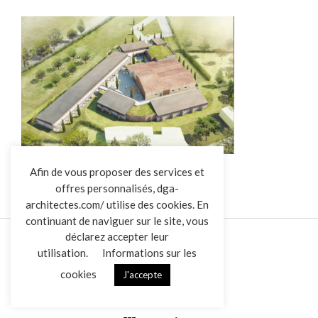
L’AGENCE
Afin de vous proposer des services et
offres personnalisés, dga-
RÉALISATIONS
architectes.com/ utilise des cookies. En
ACTUALITÉS
continuant de naviguer sur le site, vous
CONTACT
déclarez accepter leur
utilisation.
Informations sur les
cookies
J'accepte
Mentions légales
Données personnelles
|
VENDREDI