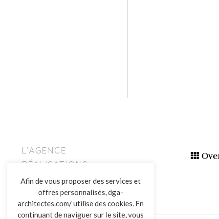
L’AGENCE
Ove
RÉALISATIONS
ACTUALITÉS
Afin de vous proposer des services et
CONTACT
offres personnalisés, dga-
architectes.com/ utilise des cookies. En
continuant de naviguer sur le site, vous