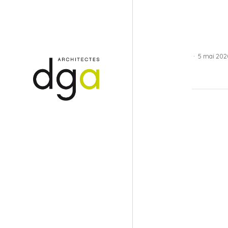
·
5 mai 202