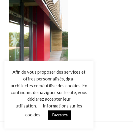
L’AGENCE
Afin de vous proposer des services et
offres personnalisés, dga-
RÉALISATIONS
architectes.com/ utilise des cookies. En
ACTUALITÉS
PERISCO VENDRENNES
continuant de naviguer sur le site, vous
CONTACT
déclarez accepter leur
utilisation.
Informations sur les
cookies
J'accepte
Mentions légales
Données personnelles
|
VENDREDI