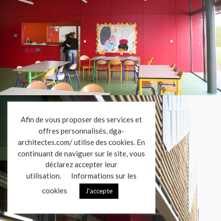
L’AGENCE
Afin de vous proposer des services et
offres personnalisés, dga-
RÉALISATIONS
architectes.com/ utilise des cookies. En
ACTUALITÉS
continuant de naviguer sur le site, vous
CONTACT
déclarez accepter leur
utilisation.
Informations sur les
cookies
J'accepte
Mentions légales
Données personnelles
|
VENDREDI