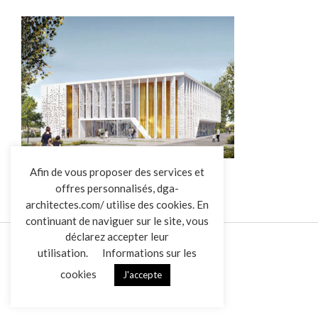
L’AGENCE
Afin de vous proposer des services et
offres personnalisés, dga-
RÉALISATIONS
architectes.com/ utilise des cookies. En
ACTUALITÉS
continuant de naviguer sur le site, vous
CONTACT
déclarez accepter leur
utilisation.
Informations sur les
cookies
J'accepte
Mentions légales
Données personnelles
|
VENDREDI