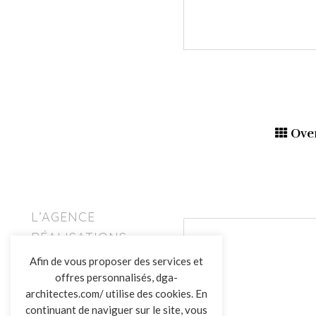
Ove
L’AGENCE
RÉALISATIONS
ACTUALITÉS
Afin de vous proposer des services et
CONTACT
offres personnalisés, dga-
architectes.com/ utilise des cookies. En
continuant de naviguer sur le site, vous