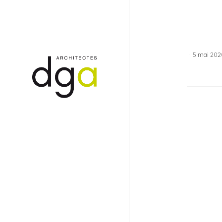
·
5 mai 202