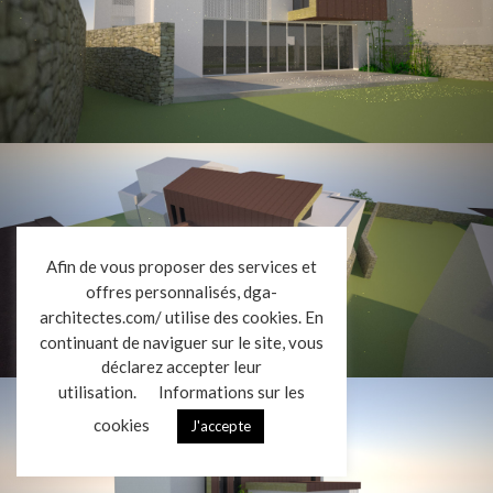
L’AGENCE
Afin de vous proposer des services et
offres personnalisés, dga-
RÉALISATIONS
architectes.com/ utilise des cookies. En
ACTUALITÉS
continuant de naviguer sur le site, vous
CONTACT
déclarez accepter leur
utilisation.
Informations sur les
cookies
J'accepte
Mentions légales
Données personnelles
|
VENDREDI