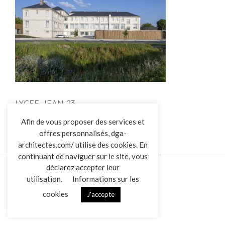
LYCEE JEAN 23
L’AGENCE
Afin de vous proposer des services et
offres personnalisés, dga-
RÉALISATIONS
architectes.com/ utilise des cookies. En
ACTUALITÉS
continuant de naviguer sur le site, vous
CONTACT
déclarez accepter leur
utilisation.
Informations sur les
cookies
J'accepte
Mentions légales
Données personnelles
|
VENDREDI