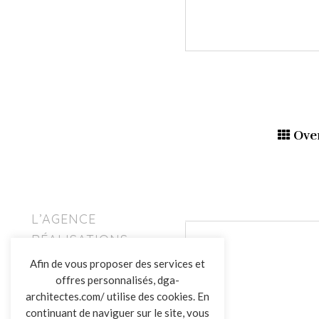
Ove
L’AGENCE
RÉALISATIONS
ACTUALITÉS
Afin de vous proposer des services et
CONTACT
offres personnalisés, dga-
architectes.com/ utilise des cookies. En
continuant de naviguer sur le site, vous