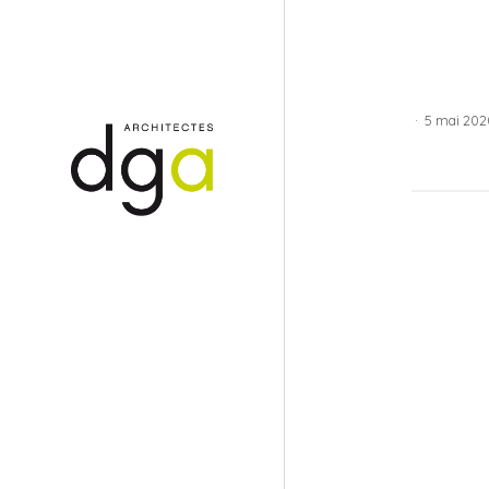
·
5 mai 202