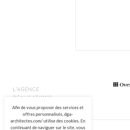
Ove
L’AGENCE
RÉALISATIONS
ACTUALITÉS
Afin de vous proposer des services et
CONTACT
offres personnalisés, dga-
architectes.com/ utilise des cookies. En
continuant de naviguer sur le site, vous