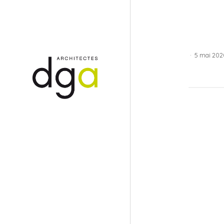
·
5 mai 202