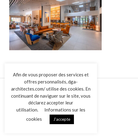
L’AGENCE
Afin de vous proposer des services et
offres personnalisés, dga-
RÉALISATIONS
architectes.com/ utilise des cookies. En
ACTUALITÉS
continuant de naviguer sur le site, vous
CONTACT
déclarez accepter leur
utilisation.
Informations sur les
cookies
J'accepte
Overview
Mentions légales
Données personnelles
|
VENDREDI