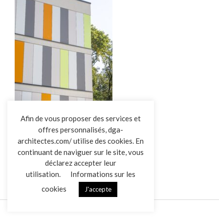
L’AGENCE
Afin de vous proposer des services et
offres personnalisés, dga-
RÉALISATIONS
architectes.com/ utilise des cookies. En
ACTUALITÉS
DGA-Ephad-Les-Chenes
continuant de naviguer sur le site, vous
CONTACT
déclarez accepter leur
utilisation.
Informations sur les
cookies
J'accepte
Mentions légales
Données personnelles
|
VENDREDI