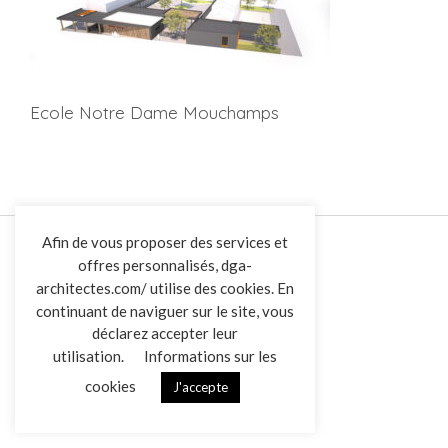
Ecole Notre Dame Mouchamps
L’AGENCE
Afin de vous proposer des services et
offres personnalisés, dga-
RÉALISATIONS
architectes.com/ utilise des cookies. En
ACTUALITÉS
continuant de naviguer sur le site, vous
CONTACT
déclarez accepter leur
utilisation.
Informations sur les
Overview
cookies
J'accepte
Mentions légales
Données personnelles
|
VENDREDI