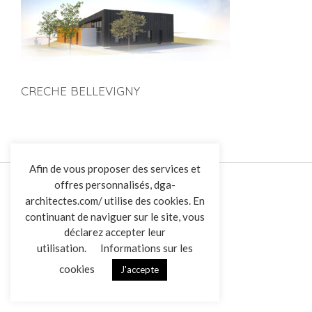
CRECHE BELLEVIGNY
L’AGENCE
Afin de vous proposer des services et
offres personnalisés, dga-
RÉALISATIONS
architectes.com/ utilise des cookies. En
ACTUALITÉS
continuant de naviguer sur le site, vous
CONTACT
déclarez accepter leur
utilisation.
Informations sur les
Overview
cookies
J'accepte
Mentions légales
Données personnelles
|
VENDREDI