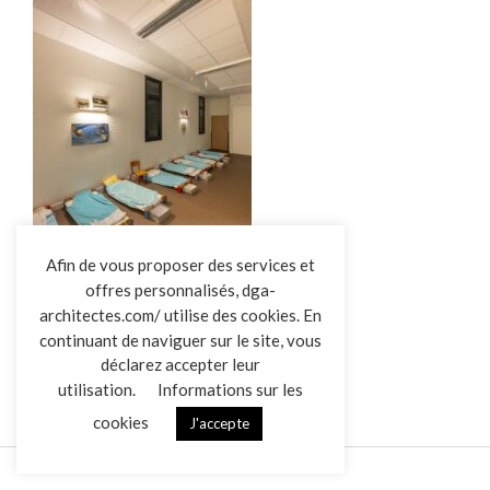
L’AGENCE
Afin de vous proposer des services et
offres personnalisés, dga-
RÉALISATIONS
architectes.com/ utilise des cookies. En
ACTUALITÉS
ECOLE LA GAUBRETIERE
continuant de naviguer sur le site, vous
CONTACT
déclarez accepter leur
utilisation.
Informations sur les
cookies
J'accepte
Mentions légales
Données personnelles
|
VENDREDI