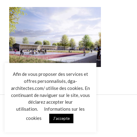
L’AGENCE
Afin de vous proposer des services et
offres personnalisés, dga-
RÉALISATIONS
architectes.com/ utilise des cookies. En
ACTUALITÉS
continuant de naviguer sur le site, vous
CONTACT
déclarez accepter leur
utilisation.
Informations sur les
cookies
J'accepte
Mentions légales
Données personnelles
|
VENDREDI