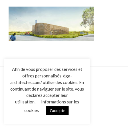
L’AGENCE
Afin de vous proposer des services et
offres personnalisés, dga-
RÉALISATIONS
architectes.com/ utilise des cookies. En
ACTUALITÉS
continuant de naviguer sur le site, vous
CONTACT
déclarez accepter leur
utilisation.
Informations sur les
Overview
cookies
J'accepte
Mentions légales
Données personnelles
|
VENDREDI