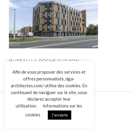
BUREAU LA ROCHE SUR YON
L’AGENCE
Afin de vous proposer des services et
offres personnalisés, dga-
RÉALISATIONS
architectes.com/ utilise des cookies. En
ACTUALITÉS
continuant de naviguer sur le site, vous
CONTACT
déclarez accepter leur
utilisation.
Informations sur les
cookies
J'accepte
Mentions légales
Données personnelles
|
VENDREDI