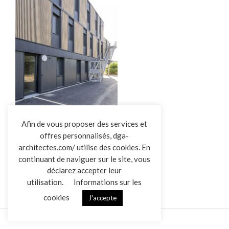
L’AGENCE
Afin de vous proposer des services et
offres personnalisés, dga-
RÉALISATIONS
architectes.com/ utilise des cookies. En
ACTUALITÉS
BUREAU LA ROCHE SUR YON
continuant de naviguer sur le site, vous
CONTACT
déclarez accepter leur
utilisation.
Informations sur les
cookies
J'accepte
Mentions légales
Données personnelles
|
VENDREDI