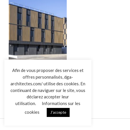
L’AGENCE
Afin de vous proposer des services et
offres personnalisés, dga-
RÉALISATIONS
architectes.com/ utilise des cookies. En
ACTUALITÉS
BUREAU LA ROCHE SUR YON
continuant de naviguer sur le site, vous
CONTACT
déclarez accepter leur
utilisation.
Informations sur les
cookies
J'accepte
Mentions légales
Données personnelles
|
VENDREDI