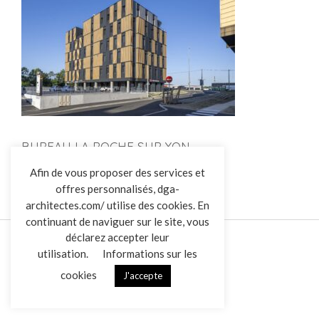
BUREAU LA ROCHE SUR YON
L’AGENCE
Afin de vous proposer des services et
offres personnalisés, dga-
RÉALISATIONS
architectes.com/ utilise des cookies. En
ACTUALITÉS
continuant de naviguer sur le site, vous
CONTACT
déclarez accepter leur
utilisation.
Informations sur les
cookies
J'accepte
Mentions légales
Données personnelles
|
VENDREDI