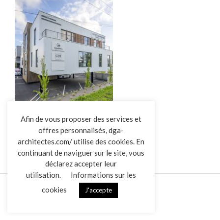
L’AGENCE
Afin de vous proposer des services et
offres personnalisés, dga-
RÉALISATIONS
architectes.com/ utilise des cookies. En
ACTUALITÉS
continuant de naviguer sur le site, vous
CONTACT
déclarez accepter leur
utilisation.
Informations sur les
cookies
J'accepte
Mentions légales
Données personnelles
|
VENDREDI