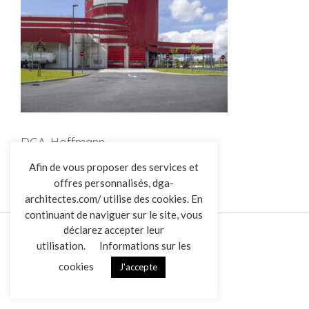
DGA-Hoffmann
L’AGENCE
Afin de vous proposer des services et
offres personnalisés, dga-
RÉALISATIONS
architectes.com/ utilise des cookies. En
ACTUALITÉS
continuant de naviguer sur le site, vous
CONTACT
déclarez accepter leur
utilisation.
Informations sur les
cookies
J'accepte
Mentions légales
Données personnelles
|
VENDREDI