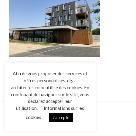
Hotel Omnubo Collection
L’AGENCE
Afin de vous proposer des services et
offres personnalisés, dga-
RÉALISATIONS
architectes.com/ utilise des cookies. En
ACTUALITÉS
continuant de naviguer sur le site, vous
CONTACT
déclarez accepter leur
utilisation.
Informations sur les
cookies
J'accepte
Mentions légales
Données personnelles
|
VENDREDI