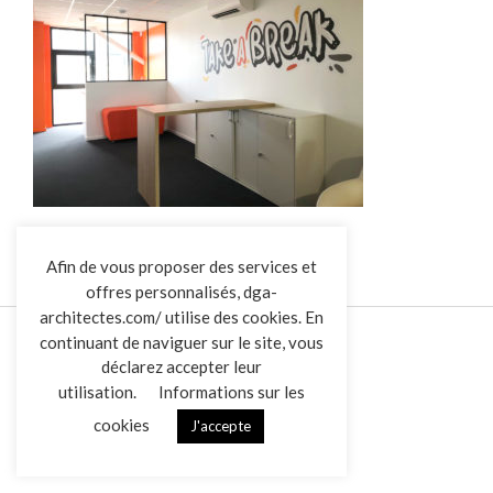
L’AGENCE
Afin de vous proposer des services et
offres personnalisés, dga-
RÉALISATIONS
architectes.com/ utilise des cookies. En
ACTUALITÉS
continuant de naviguer sur le site, vous
CONTACT
déclarez accepter leur
utilisation.
Informations sur les
cookies
J'accepte
Mentions légales
Données personnelles
|
Overview
VENDREDI