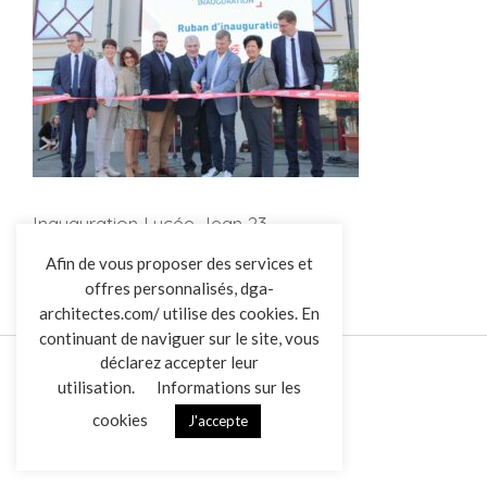
Inauguration Lycée Jean 23
L’AGENCE
Afin de vous proposer des services et
offres personnalisés, dga-
RÉALISATIONS
architectes.com/ utilise des cookies. En
ACTUALITÉS
continuant de naviguer sur le site, vous
CONTACT
déclarez accepter leur
utilisation.
Informations sur les
cookies
J'accepte
Mentions légales
Données personnelles
|
VENDREDI