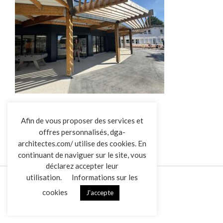
COLLEGE TIFFAUGES
L’AGENCE
Afin de vous proposer des services et
offres personnalisés, dga-
RÉALISATIONS
architectes.com/ utilise des cookies. En
ACTUALITÉS
continuant de naviguer sur le site, vous
CONTACT
déclarez accepter leur
utilisation.
Informations sur les
cookies
J'accepte
Mentions légales
Données personnelles
|
VENDREDI