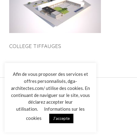
COLLEGE TIFFAUGES
L’AGENCE
Afin de vous proposer des services et
offres personnalisés, dga-
RÉALISATIONS
architectes.com/ utilise des cookies. En
ACTUALITÉS
continuant de naviguer sur le site, vous
CONTACT
déclarez accepter leur
utilisation.
Informations sur les
cookies
J'accepte
Overview
Mentions légales
Données personnelles
|
VENDREDI